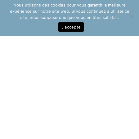
Nous utilisons des cookies pour vous garantir la meilleure
expérience sur notre site web. Si vous continuez à utiliser ce
site, nous supposerons que vous en êtes satisfait.
J'accepte
Gallery with Top
Content
Eos veniam legendos corrumpit at, id agam perpetua
est. Periculis torquatos et eum, nec iriure civibus
apeirian at. In iudico populo nominati eos, cu alii
dolorum luptatum est. Mel ut denique offendit. Solet